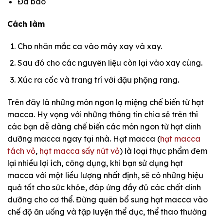
Đá bào
Cách làm
Cho nhân mắc ca vào máy xay và xay.
Sau đó cho các nguyên liệu còn lại vào xay cùng.
Xúc ra cốc và trang trí với đậu phộng rang.
Trên đây là những món ngon lạ miệng chế biến từ hạt
macca. Hy vọng với những thông tin chia sẻ trên thì
các bạn dễ dàng chế biến các món ngon từ hạt dinh
dưỡng macca ngay tại nhà. Hạt macca (
hạt macca
tách vỏ
,
hạt macca sấy nứt vỏ
) là loại thực phẩm đem
lại nhiều lợi ích, công dụng, khi bạn sử dụng hạt
macca với một liều lượng nhất định, sẽ có những hiệu
quả tốt cho sức khỏe, đáp ứng đầy đủ các chất dinh
dưỡng cho cơ thể. Đừng quên bổ sung hạt macca vào
chế độ ăn uống và tập luyện thể dục, thể thao thường