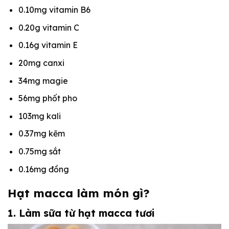
0.10mg vitamin B6
0.20g vitamin C
0.16g vitamin E
20mg canxi
34mg magie
56mg phốt pho
103mg kali
0.37mg kẽm
0.75mg sắt
0.16mg đồng
Hạt macca làm món gì?
1. Làm sữa từ hạt macca tươi