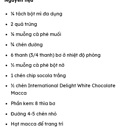
Nguyên liệu
¼ tách bột mì đa dụng
2 quả trứng
¼ muỗng cà phê muối
¾ chén đường
6 thanh (3/4 thanh) bơ ở nhiệt độ phòng
½ muỗng cà phê bột nở
1 chén chip socola trắng
½ chén International Delight White Chocolate
Macca
Phần kem: 8 thìa bơ
Đường 4-5 chén nhỏ
Hạt macca để trang trí