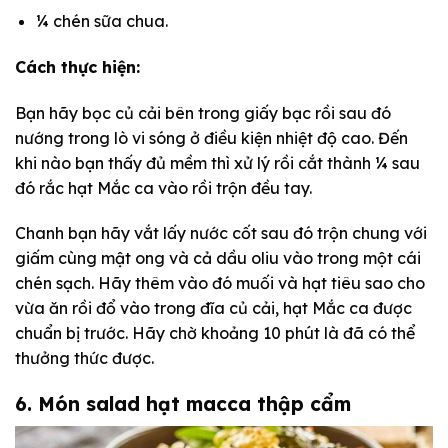
¼ chén sữa chua.
Cách thực hiện:
Bạn hãy bọc củ cải bên trong giấy bạc rồi sau đó
nướng trong lò vi sóng ở điều kiện nhiệt độ cao. Đến
khi nào bạn thấy đủ mềm thì xử lý rồi cắt thành ¼ sau
đó rắc hạt Mắc ca vào rồi trộn đều tay.
Chanh bạn hãy vắt lấy nước cốt sau đó trộn chung với
giấm cùng mật ong và cả dầu oliu vào trong một cái
chén sạch. Hãy thêm vào đó muối và hạt tiêu sao cho
vừa ăn rồi đổ vào trong đĩa củ cải, hạt Mắc ca được
chuẩn bị trước. Hãy chờ khoảng 10 phút là đã có thể
thưởng thức được.
6. Món salad hạt macca thập cẩm