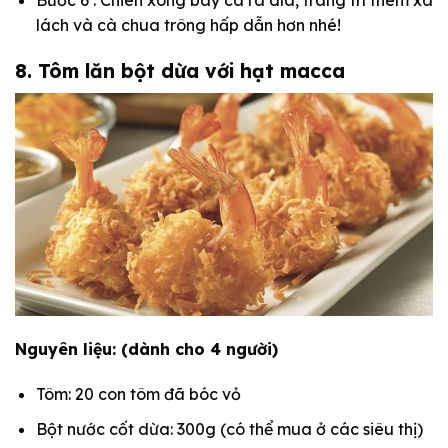
Bước 6 : Chiên xong bày cá ra dĩa, trang trí thêm xà
lách và cà chua trông hấp dẫn hơn nhé!
8. Tôm lăn bột dừa với hạt macca
Nguyên liệu: (dành cho 4 người)
Tôm: 20 con tôm đã bóc vỏ
Bột nước cốt dừa: 300g (có thể mua ở các siêu thị)