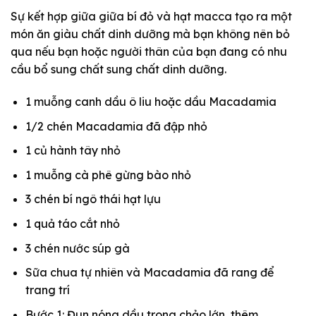
Sự kết hợp giữa giữa bí đỏ và hạt macca tạo ra một
món ăn giàu chất dinh dưỡng mà bạn không nên bỏ
qua nếu bạn hoặc người thân của bạn đang có nhu
cầu bổ sung chất sung chất dinh dưỡng.
1 muỗng canh dầu ô liu hoặc dầu Macadamia
1/2 chén Macadamia đã đập nhỏ
1 củ hành tây nhỏ
1 muỗng cà phê gừng bào nhỏ
3 chén bí ngô thái hạt lựu
1 quả táo cắt nhỏ
3 chén nước súp gà
Sữa chua tự nhiên và Macadamia đã rang để
trang trí
Bước 1: Đun nóng dầu trong chảo lớn, thêm