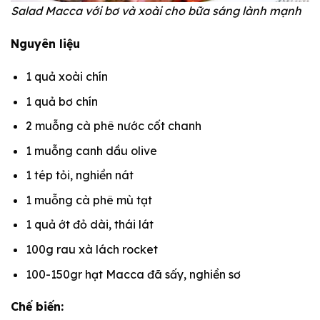
Salad Macca với bơ và xoài cho bữa sáng lành mạnh
Nguyên liệu
1 quả xoài chín
1 quả bơ chín
2 muỗng cà phê nước cốt chanh
1 muỗng canh dầu olive
1 tép tỏi, nghiền nát
1 muỗng cà phê mù tạt
1 quả ớt đỏ dài, thái lát
100g rau xà lách rocket
100-150gr hạt Macca đã sấy, nghiền sơ
Chế biến: