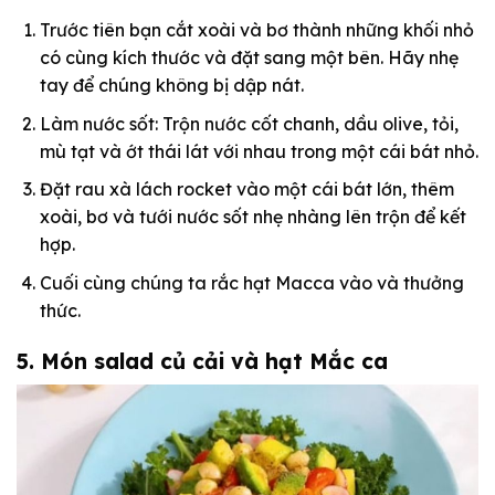
Trước tiên bạn cắt xoài và bơ thành những khối nhỏ
có cùng kích thước và đặt sang một bên. Hãy nhẹ
tay để chúng không bị dập nát.
Làm nước sốt: Trộn nước cốt chanh, dầu olive, tỏi,
mù tạt và ớt thái lát với nhau trong một cái bát nhỏ.
Đặt rau xà lách rocket vào một cái bát lớn, thêm
xoài, bơ và tưới nước sốt nhẹ nhàng lên trộn để kết
hợp.
Cuối cùng chúng ta rắc hạt Macca vào và thưởng
thức.
5. Món salad củ cải và hạt Mắc ca