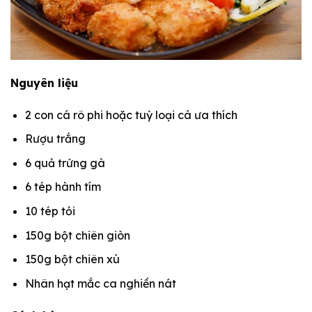
Nguyên liệu
2 con cá rô phi hoặc tuỳ loại cá ưa thích
Rượu trắng
6 quả trứng gà
6 tép hành tím
10 tép tỏi
150g bột chiên giòn
150g bột chiên xù
Nhân hạt mắc ca nghiền nát