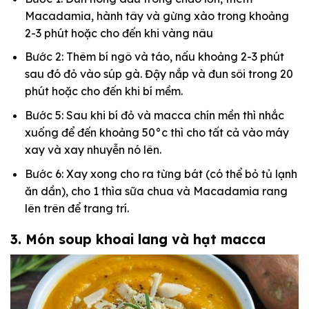
Macadamia, hành tây và gừng xào trong khoảng
2-3 phút hoặc cho đến khi vàng nâu
Bước 2: Thêm bí ngô và táo, nấu khoảng 2-3 phút
sau đó đỏ vào súp gà. Đậy nắp và đun sôi trong 20
phút hoặc cho đến khi bí mềm.
Bước 5: Sau khi bí đỏ và macca chín mền thì nhắc
xuống để đến khoảng 50°c thì cho tất cả vào máy
xay và xay nhuyễn nó lên.
Bước 6: Xay xong cho ra từng bát (có thể bỏ tủ lạnh
ăn dần), cho 1 thìa sữa chua và Macadamia rang
lên trên để trang trí.
3. Món soup khoai lang và hạt macca