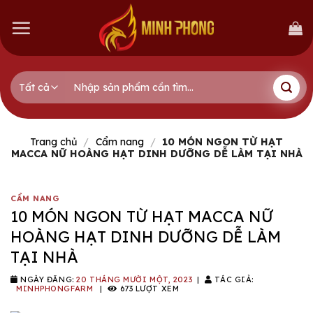
Skip
to
content
Tìm
kiếm:
Trang chủ
/
Cẩm nang
/
10 MÓN NGON TỪ HẠT
MACCA NỮ HOÀNG HẠT DINH DƯỠNG DỄ LÀM TẠI NHÀ
CẨM NANG
10 MÓN NGON TỪ HẠT MACCA NỮ
HOÀNG HẠT DINH DƯỠNG DỄ LÀM
TẠI NHÀ
NGÀY ĐĂNG:
20 THÁNG MƯỜI MỘT, 2023
|
TÁC GIẢ:
MINHPHONGFARM
|
673 LƯỢT XEM