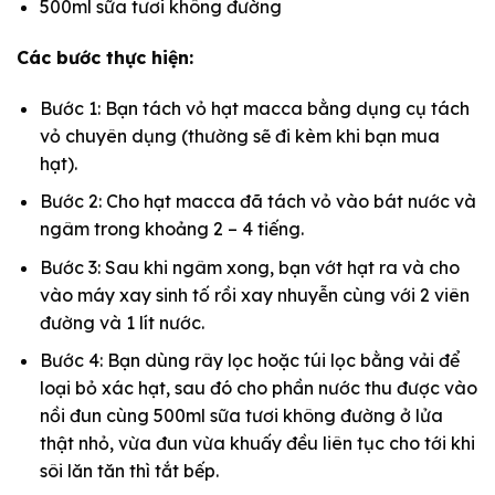
500ml sữa tươi không đường
Các bước thực hiện:
Bước 1: Bạn tách vỏ hạt macca bằng dụng cụ tách
vỏ chuyên dụng (thường sẽ đi kèm khi bạn mua
hạt).
Bước 2: Cho hạt macca đã tách vỏ vào bát nước và
ngâm trong khoảng 2 – 4 tiếng.
Bước 3: Sau khi ngâm xong, bạn vớt hạt ra và cho
vào máy xay sinh tố rồi xay nhuyễn cùng với 2 viên
đường và 1 lít nước.
Bước 4: Bạn dùng rây lọc hoặc túi lọc bằng vải để
loại bỏ xác hạt, sau đó cho phần nước thu được vào
nồi đun cùng 500ml sữa tươi không đường ở lửa
thật nhỏ, vừa đun vừa khuấy đều liên tục cho tới khi
sôi lăn tăn thì tắt bếp.