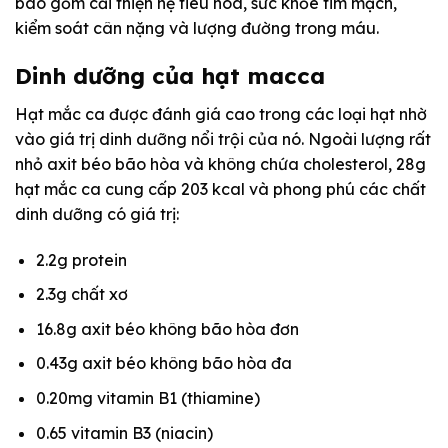
bao gồm cải thiện hệ tiêu hóa, sức khỏe tim mạch,
kiểm soát cân nặng và lượng đường trong máu.
Dinh dưỡng của hạt macca
Hạt mắc ca được đánh giá cao trong các loại hạt nhờ
vào giá trị dinh dưỡng nổi trội của nó. Ngoài lượng rất
nhỏ axit béo bão hòa và không chứa cholesterol, 28g
hạt mắc ca cung cấp 203 kcal và phong phú các chất
dinh dưỡng có giá trị:
2.2g protein
2.3g chất xơ
16.8g axit béo không bão hòa đơn
0.43g axit béo không bão hòa đa
0.20mg vitamin B1 (thiamine)
0.65 vitamin B3 (niacin)