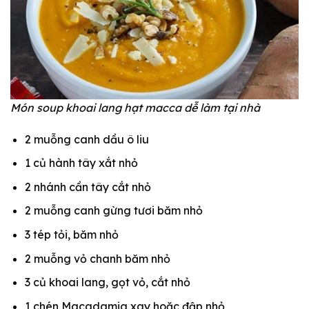
Món soup khoai lang hạt macca dễ làm tại nhà
2 muỗng canh dầu ô liu
1 củ hành tây xắt nhỏ
2 nhánh cần tây cắt nhỏ
2 muỗng canh gừng tươi băm nhỏ
3 tép tỏi, băm nhỏ
2 muỗng vỏ chanh băm nhỏ
3 củ khoai lang, gọt vỏ, cắt nhỏ
1 chén Macadamia xay hoặc đập nhỏ