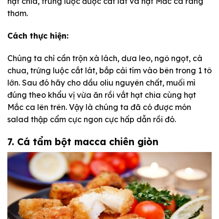
hạt chia, trứng luộc được cắt lát và hạt Mắc ca rang
thơm.
Cách thực hiện:
Chúng ta chỉ cần trộn xà lách, dưa leo, ngô ngọt, cà
chua, trứng luộc cắt lát, bắp cải tím vào bên trong 1 tô
lớn. Sau đó hãy cho dầu oliu nguyên chất, muối mì
đúng theo khẩu vị vừa ăn rồi vắt hạt chia cùng hạt
Mắc ca lên trên. Vậy là chúng ta đã có được món
salad thập cẩm cực ngon cực hấp dẫn rồi đó.
7. Cá tẩm bột macca chiên giòn