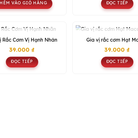
HÊM VÀO GIỎ HÀNG
ĐỌC TIẾP
HẾT HÀNG
HẾT HÀNG
ị Rắc Cơm Vị Hạnh Nhân
Gia vị rắc cơm Hạt M
39.000
₫
39.000
₫
ĐỌC TIẾP
ĐỌC TIẾP