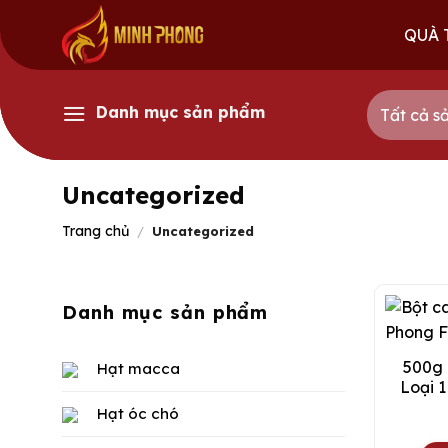
Skip
QUÀ 
to
content
Danh mục sản phẩm
Uncategorized
Trang chủ
/
Uncategorized
Danh mục sản phẩm
500g 
Hạt macca
Loại 
Uống
Hạt óc chó
Ca