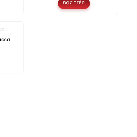
ĐỌC TIẾP
acca