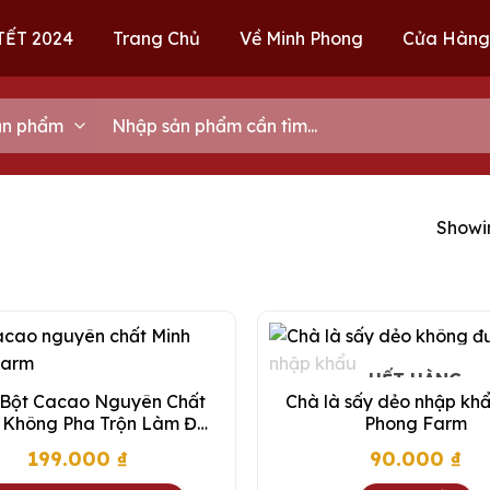
TẾT 2024
Trang Chủ
Về Minh Phong
Cửa Hàng
Tìm
kiếm:
Showin
HẾT HÀNG
Bột Cacao Nguyên Chất
Chà là sấy dẻo nhập kh
1 Không Pha Trộn Làm Đồ
Phong Farm
 Hoặc Làm Bánh – Bột
199.000
₫
90.000
₫
cao Minh Phong 500g