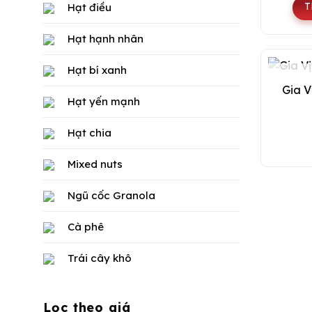
T
Hạt điều
Hạt hạnh nhân
Hạt bí xanh
Gia V
Hạt yến mạnh
Hạt chia
Mixed nuts
Ngũ cốc Granola
Cà phê
Trái cây khô
Lọc theo giá