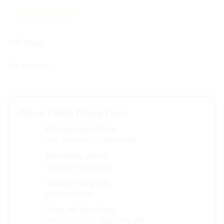
39.000
₫
Hết hàng
Mã giảm giá
Chỉ có ở Minh Phong Farm
Miễn phí giao hàng
Cho đơn hàng từ 900.000đ
Mua nhiều giá tốt
Sỉ số lượng từ 50kg
Sạch từ nông trại
100% tự nhiên
Tổng đài bán hàng
0905 250 093 – 0824 199 399