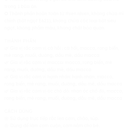
trong 1 bữa ăn.
✪ Thành phần hoàn toàn từ thiên nhiên, không chứa mì
chính (bột ngọt E621), không chứa các loại bột siêu
ngọt, không phẩm màu, không chất bảo quản.
THÀNH PHẦN
🌿 Gia vị rắc cơm vị cá hồi : cá hồi, macca, rong biển,
mè rang, muối, đường, dầu mè, dầu macca
🌿 Gia vị rắc cơm vị macca: macca, rong biển, mè
rang, muối, đường, dầu mè, dầu macca
🌿 Gia vị rắc cơm vị hạnh nhân: hạnh nhân, macca,
rong biển, mè rang, muối, đường, dầu mè, dầu macca
🌿 Gia vị rắc cơm vị óc chó đỏ: nhân óc chó đỏ, macca,
rong biển, mè rang, muối, đường, dầu mè, dầu macca
CÁCH DÙNG
🌼 Sử dụng trực tiếp rắc lên cơm, cháo, súp.
🌼 Dùng để làm cơm cuộn, cơm nắm cho bé.