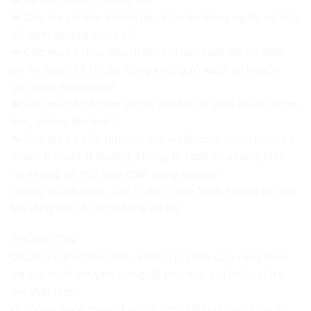
☘️ Các mẹ có băn khoăn liệu bữa ăn hàng ngày có đầy
đủ dinh dưỡng cho bé?
☘️ Các mẹ có đau đầu đi tìm nơi sản xuất đồ ăn dặm
uy tín, hạn chế tối đa hàng không rõ xuất xứ nguồn
gốc trên thị trường?
☘️ Các mẹ có cần tìm gia vị cho bé để giúp bé ăn ngon
hơn, chóng lớn hơn?
☘️ Các mẹ có cần tìm loại gia vị rắc cơm hoàn toàn tự
nhiên, ít muối, ít đường, không bị tanh của rong biển
và không có mùi hoá chất công nghiệp?
Chúng tôi tin rằng, Gia Vị Rắc Cơm Minh Phong sẽ làm
hài lòng tất cả các bà mẹ và bé
THÔNG TIN
✪ Công nghệ Nhật Bản, không bị tanh của rong biển
và sản xuất chuyên dụng để phù hợp với khẩu vị trẻ
em Việt Nam.
✪ Thành phần trong 1 gói đủ cho dinh dưỡng của trẻ