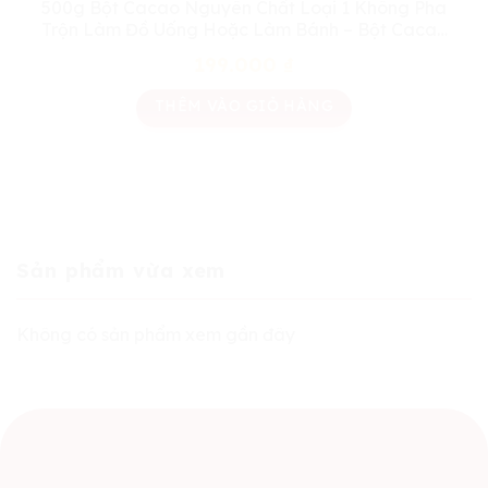
500g Bột Cacao Nguyên Chất Loại 1 Không Pha
Trộn Làm Đồ Uống Hoặc Làm Bánh – Bột Cacao
Minh Phong 500g
199.000
₫
THÊM VÀO GIỎ HÀNG
Sản phẩm vừa xem
Không có sản phẩm xem gần đây