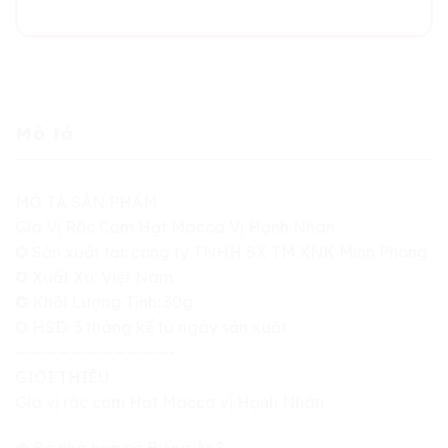
Mô tả
MÔ TẢ SẢN PHẨM
Gia Vị Rắc Cơm Hạt Macca Vị Hạnh Nhân
✪ Sản xuất tại: công ty TNHH SX TM XNK Minh Phong
✪ Xuất Xứ: Việt Nam
✪ Khối Lượng Tịnh: 30g
✪ HSD: 3 tháng kể từ ngày sản xuất
———————————-
GIỚI THIỆU
Gia vị rắc cơm Hạt Macca vị Hạnh Nhân
☘️ Bé nhà bạn có Biếng Ăn?