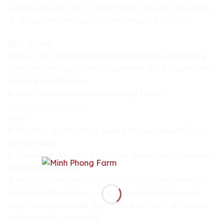
🌼 Dùng để làm gia vị chiên trứng, xào rau, nấu canh,…
🌼 Thuận tiện cho mẹ và bé khi đi học, đi chơi xa
BẢO QUẢN
✪ Gia vị rắc cơm hạt macca không chứa chất chống
đông vón, không chất bảo quản nên chú ý sau khi mở
bao bì phải đóng kín.
✪ Sau khi mở bao nên dùng trong 1 tuần
———————————-
LƯU Ý:
✪ Chỉ nhận đổi trả trong trường hợp sản phẩm lỗi từ
nhà sản xuất.
✪ Sản phẩm đổi có giá trị tương đương hoặc cao hơn
sản phẩm ban đầu.
✪ Nếu có bất kì khiếu nại cần hỗ trợ về sản phẩm, khi
mở sản phẩm các bạn vui lòng quay lại video quá
trình mở sản phẩm để được đảm bảo 100% đổi lại sản
phẩm mới nếu giao bị lỗi.