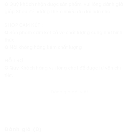
✪ Quý khách nhận được sản phẩm, vui lòng đánh giá
giúp Shop để hưởng thêm nhiều ưu đãi hơn nha
SHOP CAM KẾT :
✪ Sản phẩm cam kết cả về chất lượng cũng như hình
thức
✪ Nói không hàng kém chất lượng
HỖ TRỢ :
✪ Quý Khách hàng vui lòng chat để được tư vấn chi
tiết.
Đánh giá bài viết
Đánh giá (0)