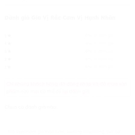
Đánh giá Gia Vị Rắc Cơm Vị Hạnh Nhân
0%
| 0 đánh giá
5
0%
| 0 đánh giá
4
0%
| 0 đánh giá
3
0%
| 0 đánh giá
2
0%
| 0 đánh giá
1
Chỉ những khách hàng đã đăng nhập và đã mua sản
phẩm này mới có thể để lại đánh giá.
Chưa có đánh giá nào.