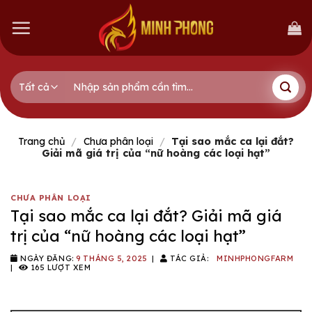
Skip
to
content
Tìm
kiếm:
Trang chủ
/
Chưa phân loại
/
Tại sao mắc ca lại đắt?
Giải mã giá trị của “nữ hoàng các loại hạt”
CHƯA PHÂN LOẠI
Tại sao mắc ca lại đắt? Giải mã giá
trị của “nữ hoàng các loại hạt”
NGÀY ĐĂNG:
9 THÁNG 5, 2025
|
TÁC GIẢ:
MINHPHONGFARM
|
165 LƯỢT XEM