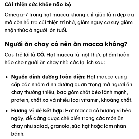
Cải thiện sức khỏe não bộ
Omega-7 trong hạt macca không chỉ giúp làm đẹp da
mà còn hỗ trợ cải thiện trí nhớ, giảm nguy cơ suy giảm
nhận thức ở người lớn tuổi.
Người ăn chay có nên ăn macca không?
Câu trả lời là
CÓ
. Hạt macca là một thực phẩm hoàn
hảo cho người ăn chay nhờ các lợi ích sau:
Nguồn dinh dưỡng toàn diện:
Hạt macca cung
cấp các nhóm dinh dưỡng quan trọng mà người ăn
chay thường thiếu, bao gồm chất béo lành mạnh,
protein, chất xơ và nhiều loại vitamin, khoáng chất.
Hương vị dễ kết hợp:
Hạt macca có hương vị béo
ngậy, dễ dàng được chế biến trong các món ăn
chay như salad, granola, sữa hạt hoặc làm nhân
bánh.