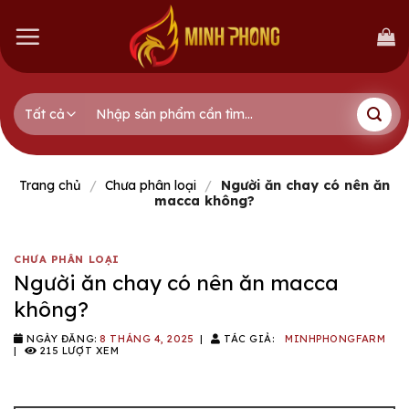
Skip
to
content
Tìm
kiếm:
Trang chủ
/
Chưa phân loại
/
Người ăn chay có nên ăn
macca không?
CHƯA PHÂN LOẠI
Người ăn chay có nên ăn macca
không?
NGÀY ĐĂNG:
8 THÁNG 4, 2025
|
TÁC GIẢ:
MINHPHONGFARM
|
215 LƯỢT XEM