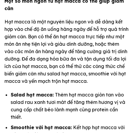
Một số món ngon từ hạt macca có thể giúp giảm
cân
Hạt macca là một nguyên liệu ngon và dễ dàng kết
hợp vào chế độ ăn uống hàng ngày để hỗ trợ quá trình
giảm cân. Bạn có thể ăn hạt macca trực tiếp như một
món ăn nhẹ tiện lợi và giàu dinh dưỡng, hoặc thêm
vào các món ăn hàng ngày để tăng cường giá trị dinh
dưỡng. Để đa dạng hóa bữa ăn và tận dụng tối đa lợi
ích của hạt macca, bạn có thể thử các công thức chế
biến giảm cân như salad hạt macca, smoothie với hạt
macca và yến mạch trộn hạt macca.
Salad hạt macca:
Thêm hạt macca giòn tan vào
salad rau xanh tươi mát để tăng thêm hương vị và
cung cấp chất béo lành mạnh cùng protein cần
thiết.
Smoothie với hạt macca:
Kết hợp hạt macca với