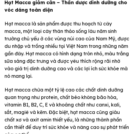
Hạt Macca giảm cân – Thần dược dinh dưỡng cho
vóc dáng toàn diện
Hạt macca là sản phẩm được thu hoạch từ cây
macca, một loại cây thân thảo sống lâu năm sinh
trưởng chủ yếu ở các vùng núi cao của Nam Mỹ, được
du nhập và trồng nhiều tại Việt Nam trong những năm
gần đây. Hạt macca có hình dạng tròn nhỏ, màu trắng
sữa sáng đặc trưng và được yêu thích rộng rãi nhờ
vào giá trị dinh dưỡng cao và các lợi ích sức khỏe mà
nó mang lại.
Hạt macca chứa một tỷ lệ cao các chất dinh dưỡng
quan trọng như protein, chất béo không bão hòa,
vitamin B1, B2, C, E và khoáng chất như canxi, kali,
sắt, magiê và kẽm. Đặc biệt, hạt macca cũng giàu
chất xơ và axit amin thiết yếu, là những thành phần
cần thiết để duy trì sức khỏe và nâng cao sự phát triển