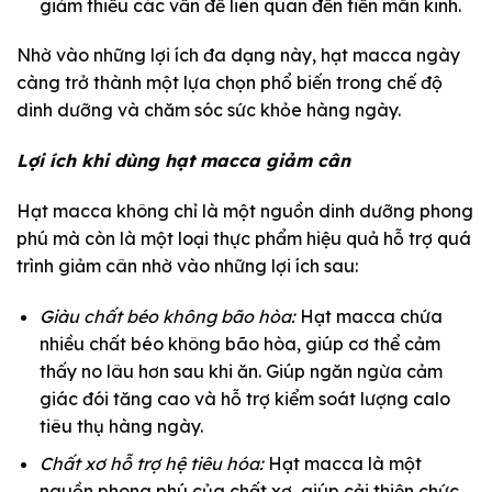
giảm thiểu các vấn đề liên quan đến tiền mãn kinh.
Nhờ vào những lợi ích đa dạng này, hạt macca ngày
càng trở thành một lựa chọn phổ biến trong chế độ
dinh dưỡng và chăm sóc sức khỏe hàng ngày.
Lợi ích khi dùng hạt macca giảm cân
Hạt macca không chỉ là một nguồn dinh dưỡng phong
phú mà còn là một loại thực phẩm hiệu quả hỗ trợ quá
trình giảm cân nhờ vào những lợi ích sau:
Giàu chất béo không bão hòa:
Hạt macca chứa
nhiều chất béo không bão hòa, giúp cơ thể cảm
thấy no lâu hơn sau khi ăn. Giúp ngăn ngừa cảm
giác đói tăng cao và hỗ trợ kiểm soát lượng calo
tiêu thụ hàng ngày.
Chất xơ hỗ trợ hệ tiêu hóa:
Hạt macca là một
nguồn phong phú của chất xơ, giúp cải thiện chức