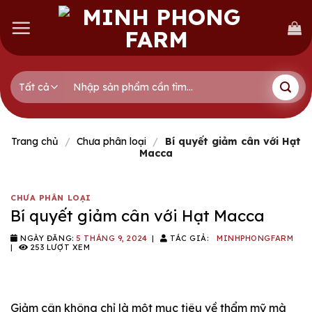
Skip
to
content
Tìm
kiếm:
Trang chủ
/
Chưa phân loại
/
Bí quyết giảm cân với Hạt
Macca
CHƯA PHÂN LOẠI
Bí quyết giảm cân với Hạt Macca
NGÀY ĐĂNG:
5 THÁNG 9, 2024
|
TÁC GIẢ:
MINHPHONGFARM
|
253 LƯỢT XEM
Giảm cân không chỉ là một mục tiêu về thẩm mỹ mà